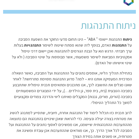
ניתוח התנהגות
ניתוח
התנהגות יישומי "
ABA" –
הינו תחום מדעי החוקר את השפעת הסביבה
על
התנהגות
האדם, בנוסף לזה שהוא מפתח שיטות לשיפור
התנהגויות
בעלות
ערך חברתי
. הדגש הוא על הבנת הגורמים להתנהגות ואכן יישום דרכי טיפול
אפקטיביות המביאות לשיפור משמעותי, אשר מבוססות על שינוי הסביבה ( ולא על
שינוי אישיותו של האדם).
בתחילת תהליך הליווי, אוספים נתונים על ההתנהגות ועל הסביבה, כאשר השאלה
המרכזית המעסיקה אותנו היא – למה? מדוע התנהגות מסוימת מתרחשת? לאחר
שאנו מגלים את התשובה לכך, אנו מתכננים ומתאימים תכנית טיפולית שתתבצע
בסביבה הטבעית (בית, בית ספר, גן הילדים…), על ידי המבוגרים המשמעותיים
בסביבה (הורים, מורים, גננות) המקבלים מאיתנו ליווי והדרכה צמודים ומקצועיים
למשך כל התהליך הטיפולי.
לרוב תכנית כזו תכלול לימוד של התנהגות אחרת, חיובית, שתסייע למתנהג להשיג
את מטרותיו בצורה יעילה ונעימה. כדי להראות שאכן שינויים בהתנהגות הם כתוצאה
מההתערבות ההתנהגותית שיישמנו, אנו ממשיכים לאסוף נתונים על ההתנהגות ועל
הסביבה לכל אורך הדרך. כך, אנו מוודאים שההתערבות אכן עובדת ומשיגה את
מטרותיה, או משנים אותה במידת הצורך