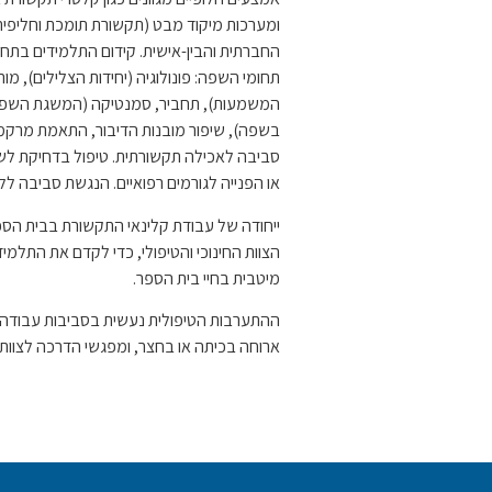
ומערכות מיקוד מבט (תקשורת תומכת וחליפית
החברתית והבין-אישית. קידום התלמידים בת
תחומי השפה: פונולוגיה (יחידות הצלילים), מור
המשמעות), תחביר, סמנטיקה (המשגת השפה
בשפה), שיפור מובנות הדיבור, התאמת מרקמי
סביבה לאכילה תקשורתית. טיפול בדחיקת לשון
או הפנייה לגורמים רפואיים. הנגשת סביבה ל
ייחודה של עבודת קלינאי התקשורת בבית ה
הצוות החינוכי והטיפולי, כדי לקדם את התל
מיטבית בחיי בית הספר.
ההתערבות הטיפולית נעשית בסביבות עבודה מ
ארוחה בכיתה או בחצר, ומפגשי הדרכה לצוות ו